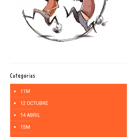
Categorías
11M
12 OCTUBRE
14 ABRIL
15M