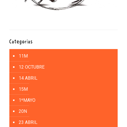
Categorías
11M
12 OCTUBRE
14 ABRIL
15M
1ºMAYO
20N
23 ABRIL