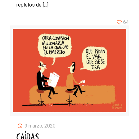
repletos de
[…]
64
9 marzo, 2020
CAÍDAS