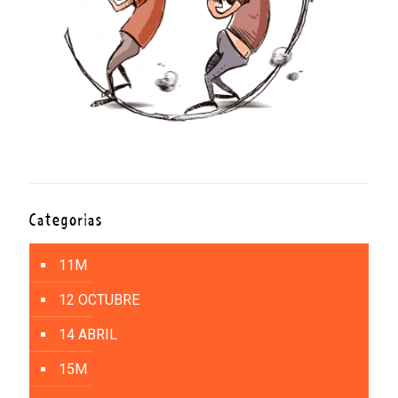
Categorías
11M
12 OCTUBRE
14 ABRIL
15M