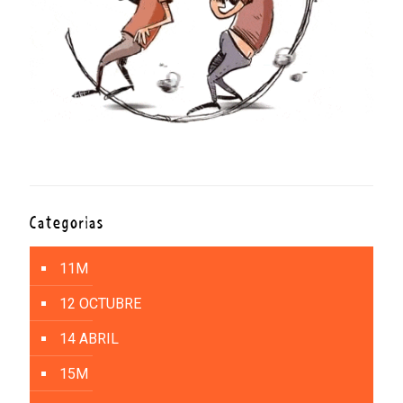
Categorías
11M
12 OCTUBRE
14 ABRIL
15M