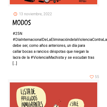
13 noviembre, 2022
MODOS
#25N
#DíaInternacionalDeLaEliminacióndelaViolenciaContraL
debe ser, como años anteriores, un día para
callar bocas a rancios déspotas que niegan la
lacra de la #ViolenciaMachista y se escudan tras
[…]
55