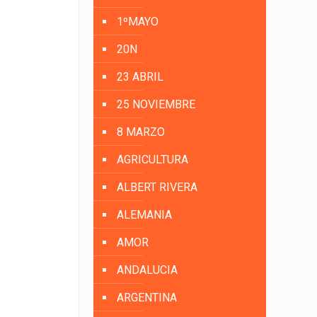
1ºMAYO
20N
23 ABRIL
25 NOVIEMBRE
8 MARZO
AGRICULTURA
ALBERT RIVERA
ALEMANIA
AMOR
ANDALUCIA
ARGENTINA