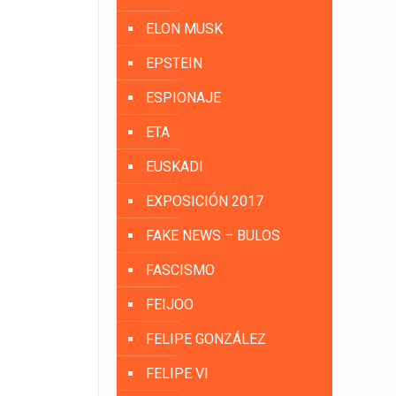
ELON MUSK
EPSTEIN
ESPIONAJE
ETA
EUSKADI
EXPOSICIÓN 2017
FAKE NEWS – BULOS
FASCISMO
FEIJOO
FELIPE GONZÁLEZ
FELIPE VI