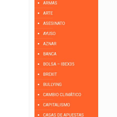
ARMAS
ARTE
ASESINATO
AYUSO
AZNAR
BANCA
BOLSA – IBEX35
BREXIT
BULLYING
CAMBIO CLIMÁTICO
CAPITALISMO
CASAS DE APUESTAS