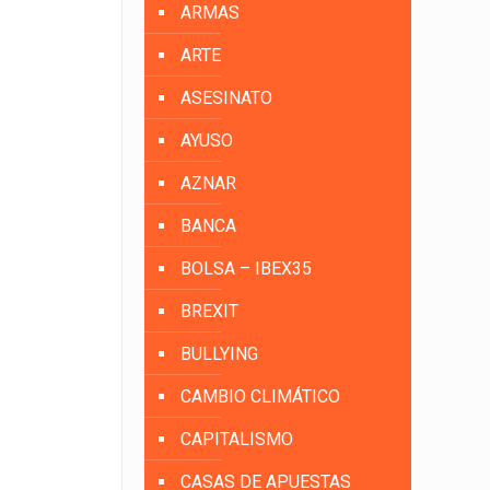
ARMAS
ARTE
ASESINATO
AYUSO
AZNAR
BANCA
BOLSA – IBEX35
BREXIT
BULLYING
CAMBIO CLIMÁTICO
CAPITALISMO
CASAS DE APUESTAS