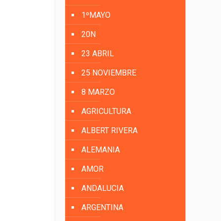
1ºMAYO
20N
23 ABRIL
25 NOVIEMBRE
8 MARZO
AGRICULTURA
ALBERT RIVERA
ALEMANIA
AMOR
ANDALUCIA
ARGENTINA