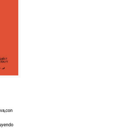
iva,con
luyendo