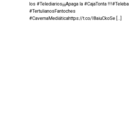
los #Telediarios¡¡¡Apaga la #CajaTonta !!!#Teleb
#TertulianosFantoches
#CavernaMediáticahttps://t.co/I8aiuCkoSe
[…]