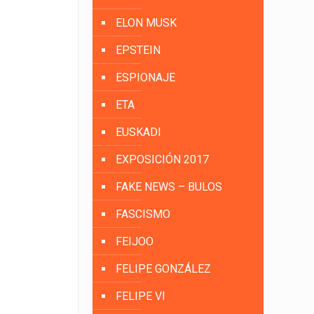
ELON MUSK
EPSTEIN
ESPIONAJE
ETA
EUSKADI
EXPOSICIÓN 2017
FAKE NEWS – BULOS
FASCISMO
FEIJOO
FELIPE GONZÁLEZ
FELIPE VI