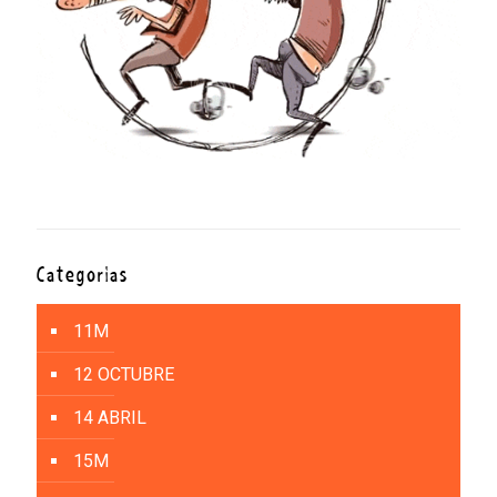
Categorías
11M
12 OCTUBRE
14 ABRIL
15M