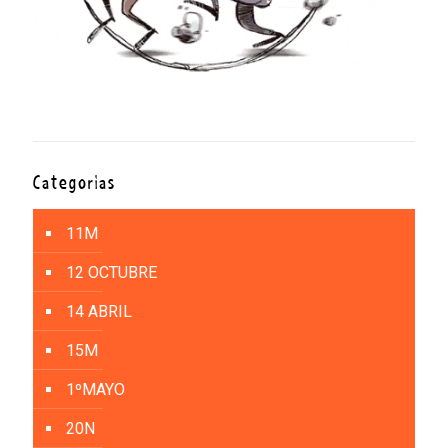
Categorías
11M
12 OCTUBRE
14 ABRIL
15M
1ºMAYO
20N