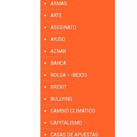
ARMAS
ARTE
ASESINATO
AYUSO
AZNAR
BANCA
BOLSA – IBEX35
BREXIT
BULLYING
CAMBIO CLIMÁTICO
CAPITALISMO
CASAS DE APUESTAS