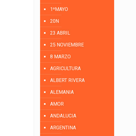
1ºMAYO
20N
23 ABRIL
25 NOVIEMBRE
8 MARZO
AGRICULTURA
ALBERT RIVERA
ALEMANIA
AMOR
ANDALUCIA
ARGENTINA