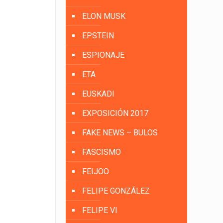
ELON MUSK
EPSTEIN
ESPIONAJE
ETA
EUSKADI
EXPOSICIÓN 2017
FAKE NEWS – BULOS
FASCISMO
FEIJOO
FELIPE GONZÁLEZ
FELIPE VI