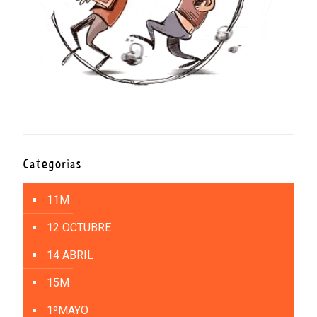
Categorías
11M
12 OCTUBRE
14 ABRIL
15M
1ºMAYO