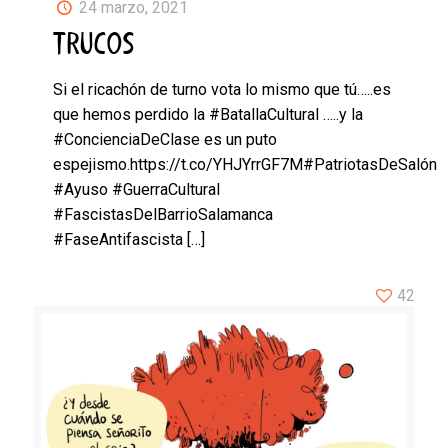
24 marzo, 2021
TRUCOS
Si el ricachón de turno vota lo mismo que tú…..es
que hemos perdido la #BatallaCultural …..y la
#ConcienciaDeClase es un puto
espejismo.https://t.co/YHJYrrGF7M#PatriotasDeSalón
#Ayuso #GuerraCultural
#FascistasDelBarrioSalamanca
#FaseAntifascista
[…]
42