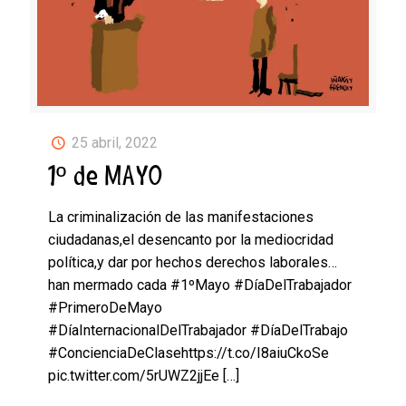
25 abril, 2022
1º de MAYO
La criminalización de las manifestaciones
ciudadanas,el desencanto por la mediocridad
política,y dar por hechos derechos laborales…
han mermado cada #1ºMayo #DíaDelTrabajador
#PrimeroDeMayo
#DíaInternacionalDelTrabajador #DíaDelTrabajo
#ConcienciaDeClasehttps://t.co/I8aiuCkoSe
pic.twitter.com/5rUWZ2jjEe
[…]