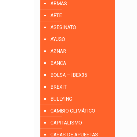
ARMAS
ARTE
ASESINATO
AYUSO
AZNAR
BANCA
BOLSA – IBEX35
BREXIT
BULLYING
CAMBIO CLIMÁTICO
CAPITALISMO
CASAS DE APUESTAS