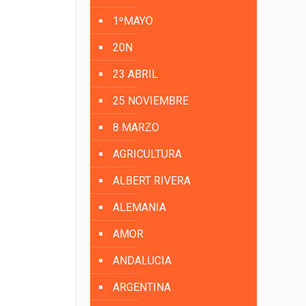
1ºMAYO
20N
23 ABRIL
25 NOVIEMBRE
8 MARZO
AGRICULTURA
ALBERT RIVERA
ALEMANIA
AMOR
ANDALUCIA
ARGENTINA