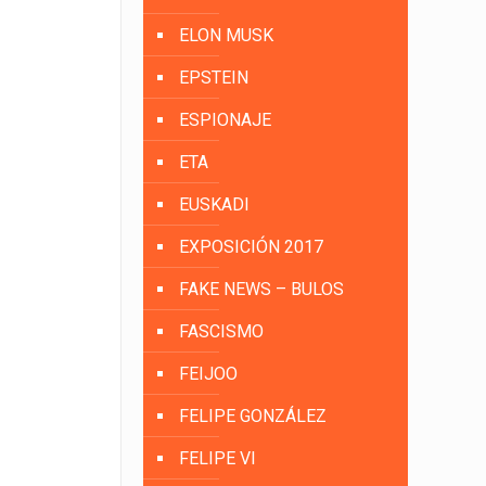
ELON MUSK
EPSTEIN
ESPIONAJE
ETA
EUSKADI
EXPOSICIÓN 2017
FAKE NEWS – BULOS
FASCISMO
FEIJOO
FELIPE GONZÁLEZ
FELIPE VI