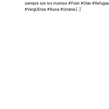
siempre son los mismos #Putin #Otan #Refugia
#VergUEnza #Rusia #Ucrania
[…]