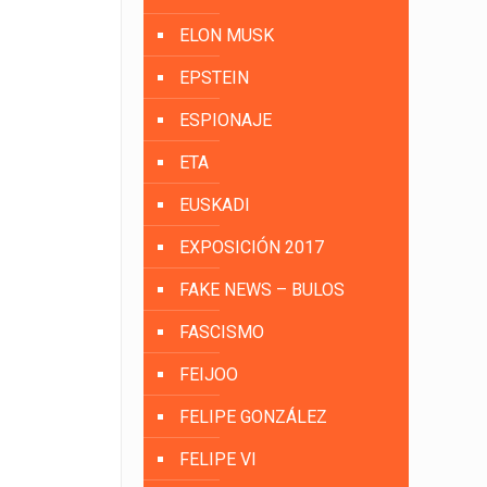
ELON MUSK
EPSTEIN
ESPIONAJE
ETA
EUSKADI
EXPOSICIÓN 2017
FAKE NEWS – BULOS
FASCISMO
FEIJOO
FELIPE GONZÁLEZ
FELIPE VI