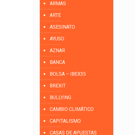
ARMAS
ARTE
ASESINATO
AYUSO
AZNAR
BANCA
BOLSA – IBEX35
BREXIT
BULLYING
CAMBIO CLIMÁTICO
CAPITALISMO
CASAS DE APUESTAS