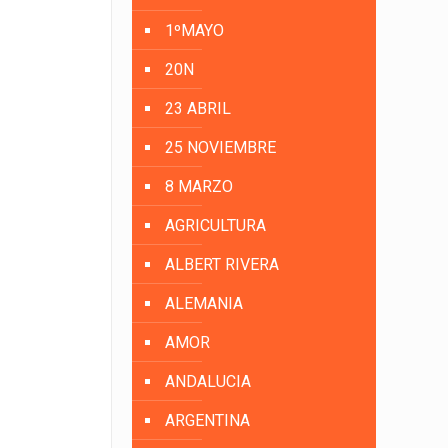
1ºMAYO
20N
23 ABRIL
25 NOVIEMBRE
8 MARZO
AGRICULTURA
ALBERT RIVERA
ALEMANIA
AMOR
ANDALUCIA
ARGENTINA