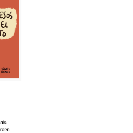
y
nia
erden