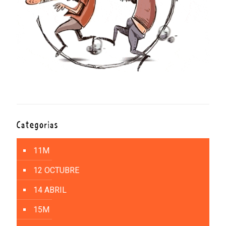
Categorías
11M
12 OCTUBRE
14 ABRIL
15M