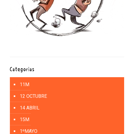
Categorías
11M
12 OCTUBRE
14 ABRIL
15M
1ºMAYO