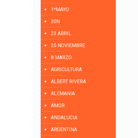
1ºMAYO
20N
23 ABRIL
25 NOVIEMBRE
8 MARZO
AGRICULTURA
ALBERT RIVERA
ALEMANIA
AMOR
ANDALUCIA
ARGENTINA