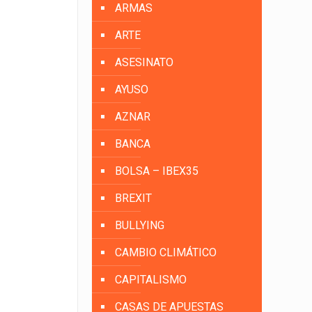
ARMAS
ARTE
ASESINATO
AYUSO
AZNAR
BANCA
BOLSA – IBEX35
BREXIT
BULLYING
CAMBIO CLIMÁTICO
CAPITALISMO
CASAS DE APUESTAS