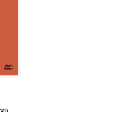
utin
o