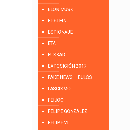
ELON MUSK
EPSTEIN
ESPIONAJE
ETA
EUSKADI
EXPOSICIÓN 2017
FAKE NEWS – BULOS
FASCISMO
FEIJOO
FELIPE GONZÁLEZ
FELIPE VI