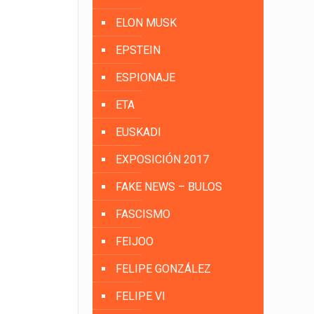
ELON MUSK
EPSTEIN
ESPIONAJE
ETA
EUSKADI
EXPOSICIÓN 2017
FAKE NEWS – BULOS
FASCISMO
FEIJOO
FELIPE GONZÁLEZ
FELIPE VI