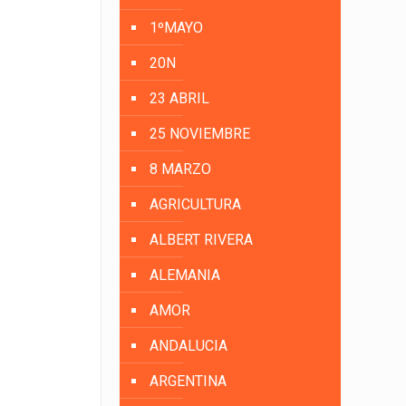
1ºMAYO
20N
23 ABRIL
25 NOVIEMBRE
8 MARZO
AGRICULTURA
ALBERT RIVERA
ALEMANIA
AMOR
ANDALUCIA
ARGENTINA