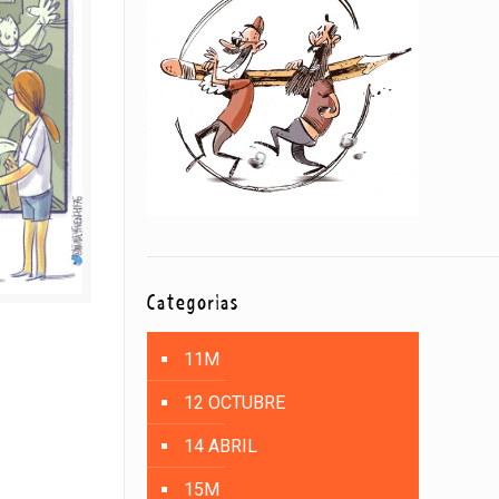
Categorías
11M
12 OCTUBRE
14 ABRIL
15M