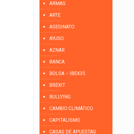
ARMAS
ARTE
ASESINATO
AYUSO
AZNAR
BANCA
BOLSA – IBEX35
BREXIT
BULLYING
CAMBIO CLIMÁTICO
CAPITALISMO
CASAS DE APUESTAS