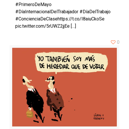
#PrimeroDeMayo
#DíaInternacionalDelTrabajador #DíaDelTrabajo
#ConcienciaDeClasehttps://t.co/I8aiuCkoSe
pic.twitter.com/5rUWZ2jjEe
[…]
0