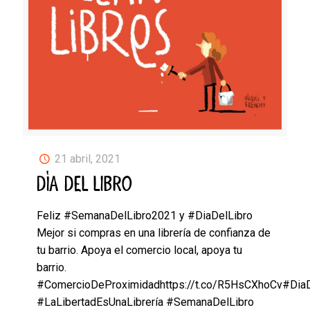
21 abril, 2021
DÍA DEL LIBRO
Feliz #SemanaDelLibro2021 y #DiaDelLibro
Mejor si compras en una librería de confianza de
tu barrio. Apoya el comercio local, apoya tu
barrio.
#ComercioDeProximidadhttps://t.co/R5HsCXhoCv#Dia
#LaLibertadEsUnaLibrería #SemanaDelLibro