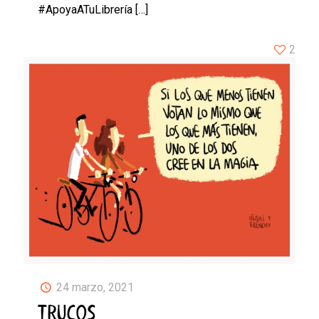
#ApoyaATuLibrería
[…]
2
24 marzo, 2021
TRUCOS