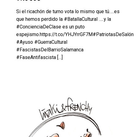
Si el ricachón de turno vota lo mismo que tú…..es
que hemos perdido la #BatallaCultural …..y la
#ConcienciaDeClase es un puto
espejismo.https://t.co/YHJYrrGF7M#PatriotasDeSalón
#Ayuso #GuerraCultural
#FascistasDelBarrioSalamanca
#FaseAntifascista
[…]