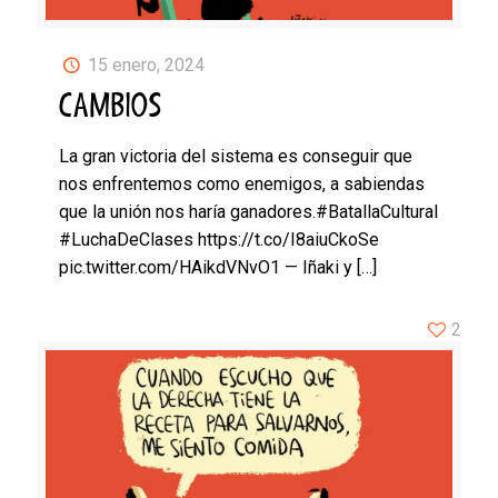
15 enero, 2024
CAMBIOS
La gran victoria del sistema es conseguir que
nos enfrentemos como enemigos, a sabiendas
que la unión nos haría ganadores.#BatallaCultural
#LuchaDeClases https://t.co/I8aiuCkoSe
pic.twitter.com/HAikdVNvO1 — Iñaki y
[…]
2