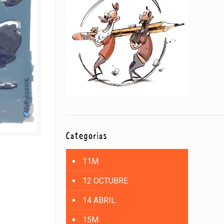
Categorías
11M
12 OCTUBRE
14 ABRIL
15M