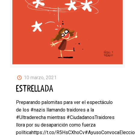
10 marzo, 2021
ESTRELLADA
Preparando palomitas para ver el espectáculo
de los #nazis llamando traidores a la
#Ultraderecha mientras #CiudadanosTraidores
llora por su desaparición como fuerza
políticahttps://t.co/R5HsCXhoCv#AyusoConvocaElecci