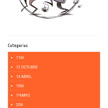
Categorías
11M
12 OCTUBRE
14 ABRIL
15M
1ºMAYO
20N