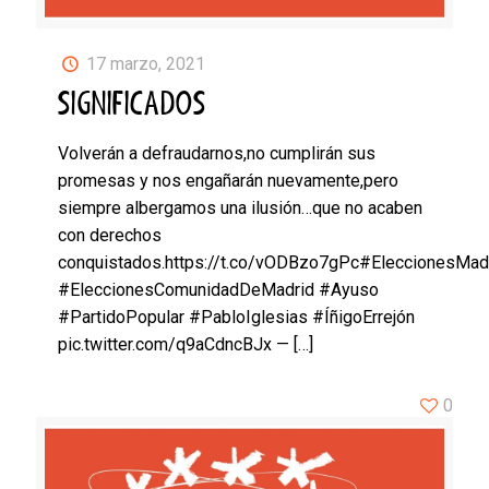
17 marzo, 2021
SIGNIFICADOS
Volverán a defraudarnos,no cumplirán sus
promesas y nos engañarán nuevamente,pero
siempre albergamos una ilusión…que no acaben
con derechos
conquistados.https://t.co/vODBzo7gPc#EleccionesMad
#EleccionesComunidadDeMadrid #Ayuso
#PartidoPopular #PabloIglesias #ÍñigoErrejón
pic.twitter.com/q9aCdncBJx —
[…]
0