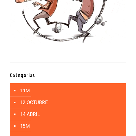
Categorías
11M
12 OCTUBRE
14 ABRIL
15M