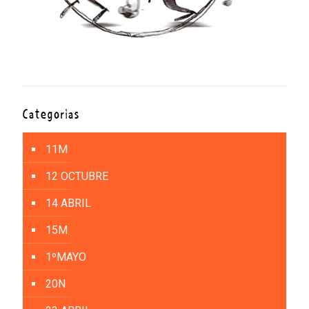
Categorías
11M
12 OCTUBRE
14 ABRIL
15M
1ºMAYO
20N