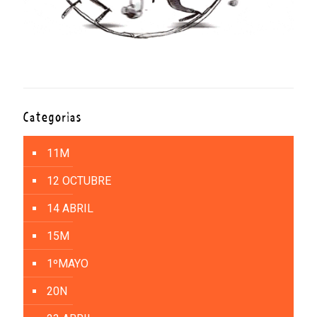
Categorías
11M
12 OCTUBRE
14 ABRIL
15M
1ºMAYO
20N