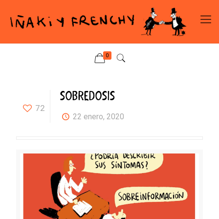
0
SOBREDOSIS
72
22 enero, 2020