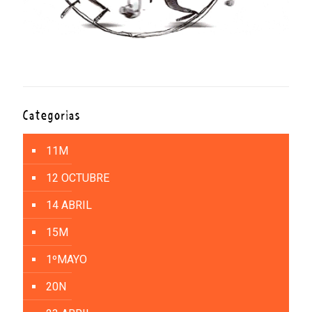
Categorías
11M
12 OCTUBRE
14 ABRIL
15M
1ºMAYO
20N