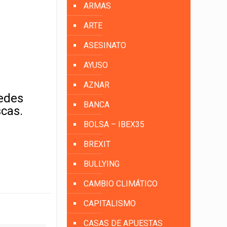
ARMAS
ARTE
ASESINATO
AYUSO
AZNAR
uedes
BANCA
scas.
BOLSA – IBEX35
BREXIT
BULLYING
CAMBIO CLIMÁTICO
CAPITALISMO
CASAS DE APUESTAS