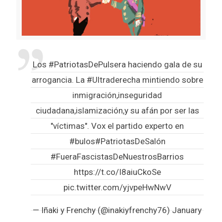
Los
#PatriotasDePulsera
haciendo gala de su
arrogancia. La
#Ultraderecha
mintiendo sobre
inmigración,inseguridad
ciudadana,islamización,y su afán por ser las
"víctimas". Vox el partido experto en
#bulos
#PatriotasDeSalón
#FueraFascistasDeNuestrosBarrios
https://t.co/I8aiuCkoSe
pic.twitter.com/yjvpeHwNwV
— Iñaki y Frenchy (@inakiyfrenchy76)
January