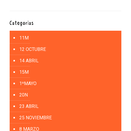
Categorías
11M
12 OCTUBRE
14 ABRIL
15M
1ºMAYO
20N
23 ABRIL
25 NOVIEMBRE
8 MARZO