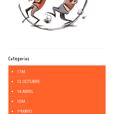
Categorías
11M
12 OCTUBRE
14 ABRIL
15M
1ºMAYO