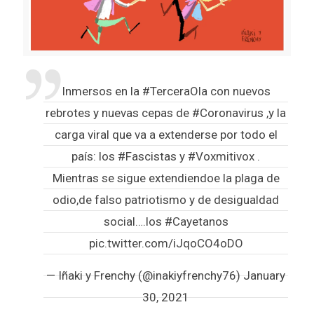
Inmersos en la
#TerceraOla
con nuevos
rebrotes y nuevas cepas de
#Coronavirus
,y la
carga viral que va a extenderse por todo el
país: los
#Fascistas
y
#Voxmitivox
.
Mientras se sigue extendiendoe la plaga de
odio,de falso patriotismo y de desigualdad
social….los
#Cayetanos
pic.twitter.com/iJqoCO4oDO
— Iñaki y Frenchy (@inakiyfrenchy76)
January
30, 2021