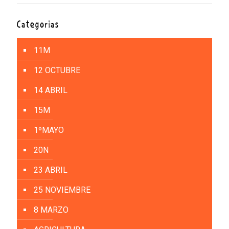
Categorías
11M
12 OCTUBRE
14 ABRIL
15M
1ºMAYO
20N
23 ABRIL
25 NOVIEMBRE
8 MARZO