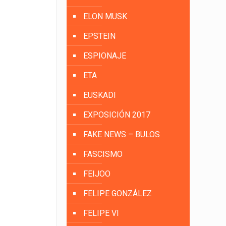
ELON MUSK
EPSTEIN
ESPIONAJE
ETA
EUSKADI
EXPOSICIÓN 2017
FAKE NEWS – BULOS
FASCISMO
FEIJOO
FELIPE GONZÁLEZ
FELIPE VI