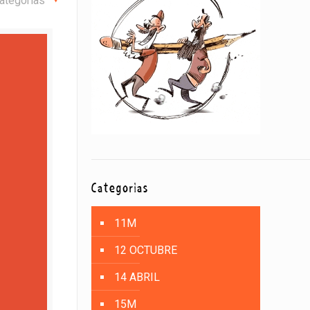
ategorías
Categorías
11M
12 OCTUBRE
14 ABRIL
15M