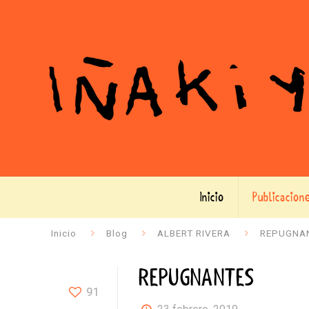
Inicio
Publicacion
Inicio
Blog
ALBERT RIVERA
REPUGNA
REPUGNANTES
91