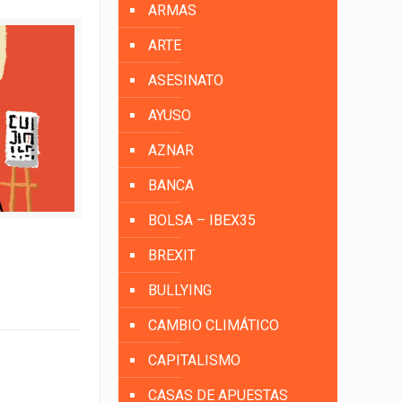
ARMAS
ARTE
ASESINATO
AYUSO
AZNAR
BANCA
BOLSA – IBEX35
BREXIT
BULLYING
CAMBIO CLIMÁTICO
CAPITALISMO
CASAS DE APUESTAS