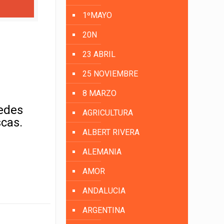
1ºMAYO
20N
23 ABRIL
25 NOVIEMBRE
8 MARZO
uedes
AGRICULTURA
scas.
ALBERT RIVERA
ALEMANIA
AMOR
ANDALUCIA
ARGENTINA