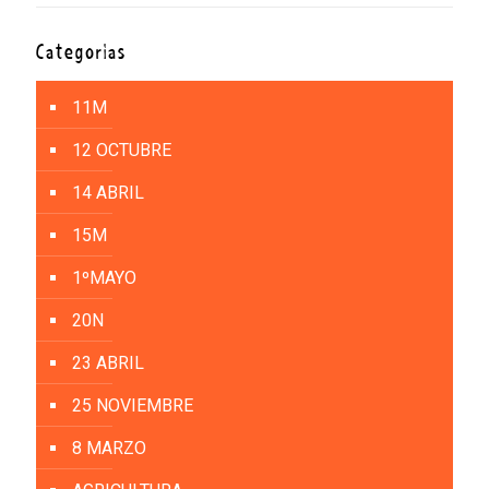
Categorías
11M
12 OCTUBRE
14 ABRIL
15M
1ºMAYO
20N
23 ABRIL
25 NOVIEMBRE
8 MARZO