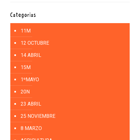
Categorías
11M
12 OCTUBRE
14 ABRIL
15M
1ºMAYO
20N
23 ABRIL
25 NOVIEMBRE
8 MARZO