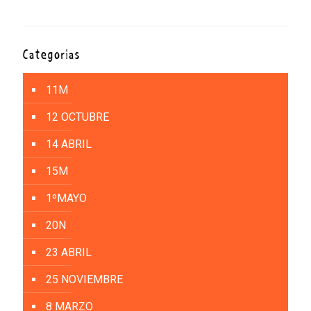
Categorías
11M
12 OCTUBRE
14 ABRIL
15M
1ºMAYO
20N
23 ABRIL
25 NOVIEMBRE
8 MARZO