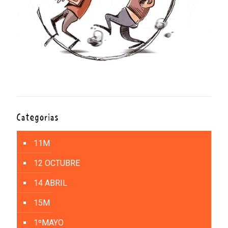
Categorías
11M
12 OCTUBRE
14 ABRIL
15M
1ºMAYO