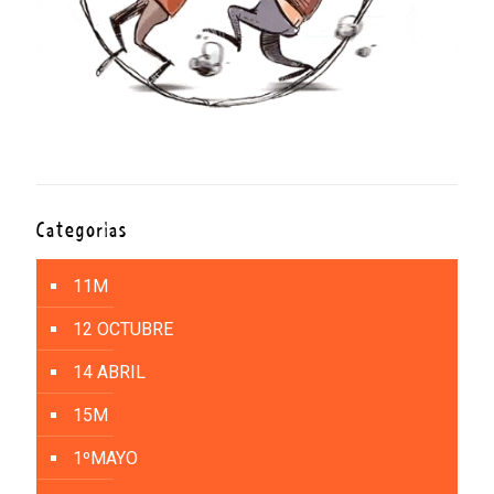
Categorías
11M
12 OCTUBRE
14 ABRIL
15M
1ºMAYO