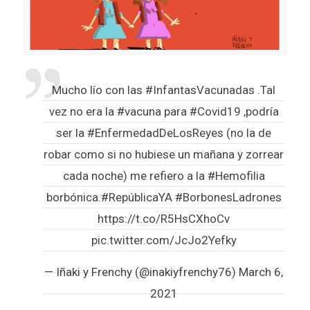
Mucho lío con las
#InfantasVacunadas
.Tal
vez no era la
#vacuna
para
#Covid19
,podría
ser la
#EnfermedadDeLosReyes
(no la de
robar como si no hubiese un mañana y zorrear
cada noche) me refiero a la
#Hemofilia
borbónica.
#RepúblicaYA
#BorbonesLadrones
https://t.co/R5HsCXhoCv
pic.twitter.com/JcJo2Yefky
— Iñaki y Frenchy (@inakiyfrenchy76)
March 6,
2021