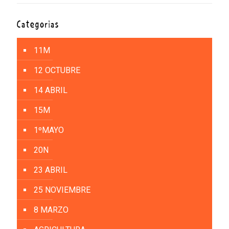
Categorías
11M
12 OCTUBRE
14 ABRIL
15M
1ºMAYO
20N
23 ABRIL
25 NOVIEMBRE
8 MARZO