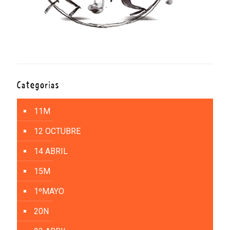
Categorías
11M
12 OCTUBRE
14 ABRIL
15M
1ºMAYO
20N