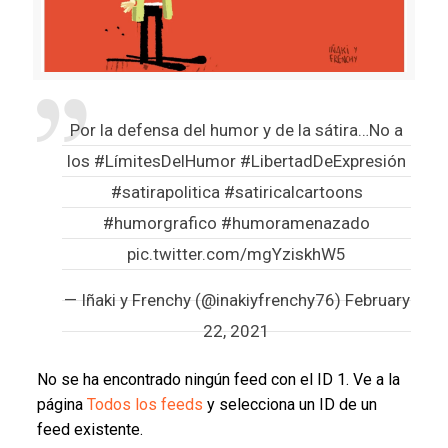
Por la defensa del humor y de la sátira…No a
los
#LímitesDelHumor
#LibertadDeExpresión
#satirapolitica
#satiricalcartoons
#humorgrafico
#humoramenazado
pic.twitter.com/mgYziskhW5
— Iñaki y Frenchy (@inakiyfrenchy76)
February
22, 2021
No se ha encontrado ningún feed con el ID 1. Ve a la
página
Todos los feeds
y selecciona un ID de un
feed existente.