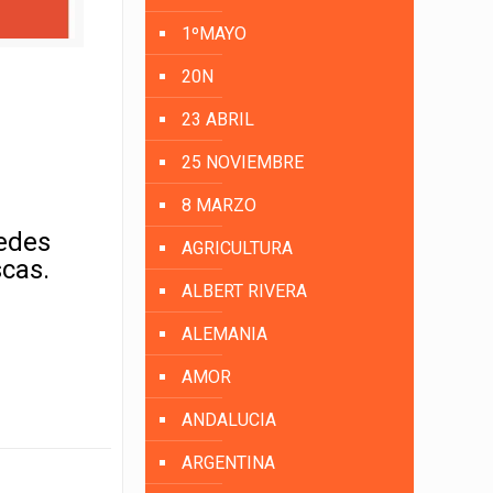
1ºMAYO
20N
23 ABRIL
25 NOVIEMBRE
8 MARZO
uedes
AGRICULTURA
scas.
ALBERT RIVERA
ALEMANIA
AMOR
ANDALUCIA
ARGENTINA