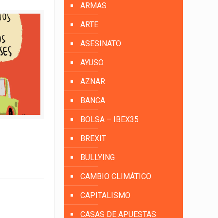
ARMAS
ARTE
ASESINATO
AYUSO
AZNAR
BANCA
BOLSA – IBEX35
BREXIT
BULLYING
CAMBIO CLIMÁTICO
CAPITALISMO
CASAS DE APUESTAS