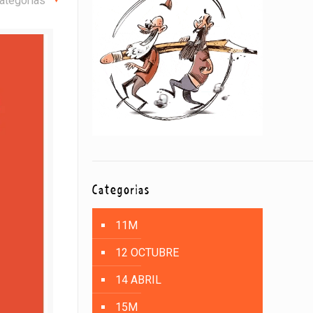
ategorías
Categorías
11M
12 OCTUBRE
14 ABRIL
15M