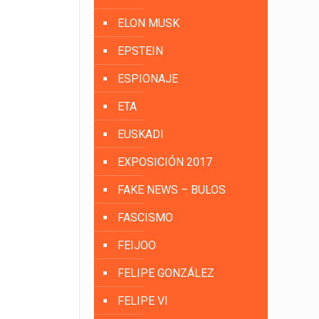
ELON MUSK
EPSTEIN
ESPIONAJE
ETA
EUSKADI
EXPOSICIÓN 2017
FAKE NEWS – BULOS
FASCISMO
FEIJOO
FELIPE GONZÁLEZ
FELIPE VI