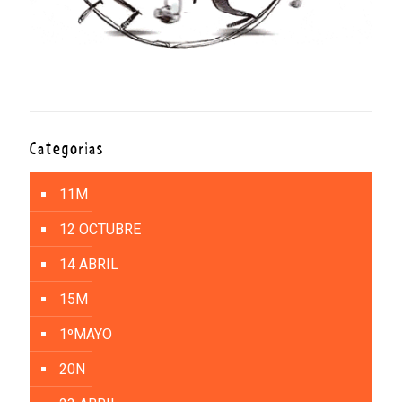
Categorías
11M
12 OCTUBRE
14 ABRIL
15M
1ºMAYO
20N