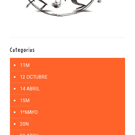
Categorías
11M
12 OCTUBRE
14 ABRIL
15M
1ºMAYO
20N