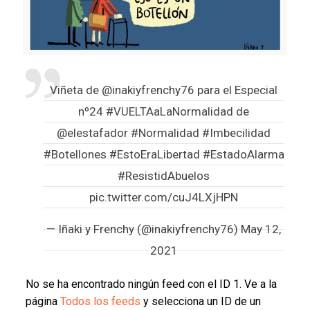
Viñeta de
@inakiyfrenchy76
para el Especial
nº24
#VUELTAaLaNormalidad
de
@elestafador
#Normalidad
#Imbecilidad
#Botellones
#EstoEraLibertad
#EstadoAlarma
#ResistidAbuelos
pic.twitter.com/cuJ4LXjHPN
— Iñaki y Frenchy (@inakiyfrenchy76)
May 12,
2021
No se ha encontrado ningún feed con el ID 1. Ve a la
página
Todos los feeds
y selecciona un ID de un