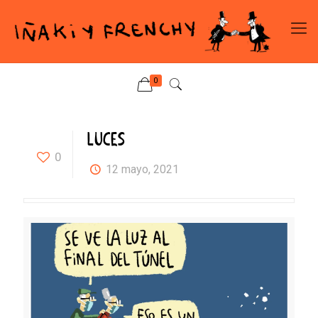
0
LUCES
0
12 mayo, 2021