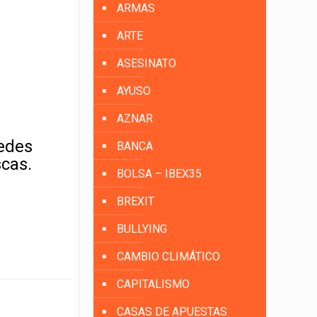
ARMAS
ARTE
ASESINATO
AYUSO
AZNAR
uedes
BANCA
scas.
BOLSA – IBEX35
BREXIT
BULLYING
CAMBIO CLIMÁTICO
CAPITALISMO
CASAS DE APUESTAS