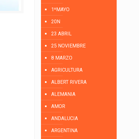
1ºMAYO
20N
23 ABRIL
25 NOVIEMBRE
8 MARZO
AGRICULTURA
ALBERT RIVERA
ALEMANIA
AMOR
ANDALUCIA
ARGENTINA