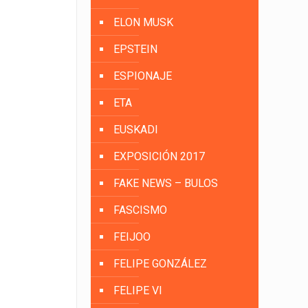
ELON MUSK
EPSTEIN
ESPIONAJE
ETA
EUSKADI
EXPOSICIÓN 2017
FAKE NEWS – BULOS
FASCISMO
FEIJOO
FELIPE GONZÁLEZ
FELIPE VI