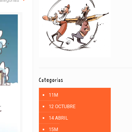
ategorías
Categorías
11M
12 OCTUBRE
14 ABRIL
15M