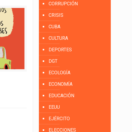
CORRUPCIÓN
CRISIS
CUBA
CULTURA
DEPORTES
DGT
ECOLOGÍA
ECONOMÍA
EDUCACIÓN
EEUU
EJÉRCITO
ELECCIONES