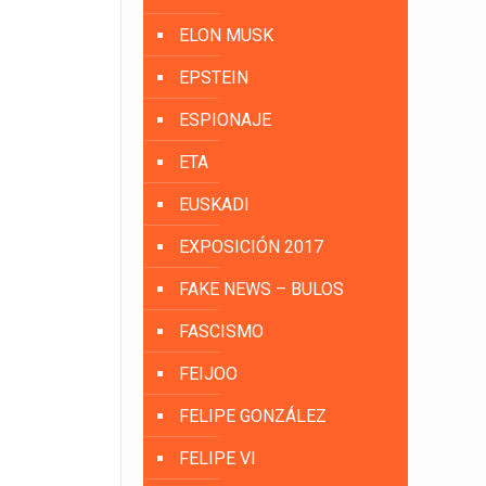
ELON MUSK
EPSTEIN
ESPIONAJE
ETA
EUSKADI
EXPOSICIÓN 2017
FAKE NEWS – BULOS
FASCISMO
FEIJOO
FELIPE GONZÁLEZ
FELIPE VI