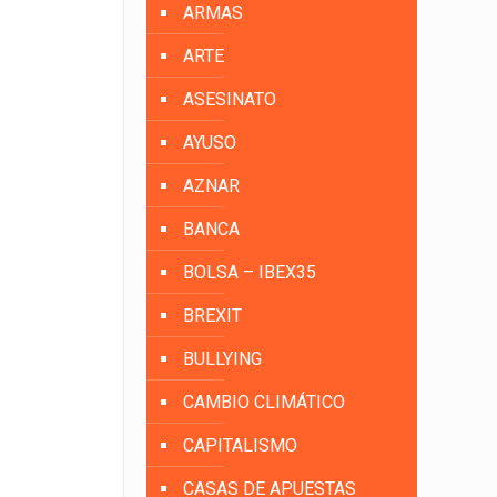
ARMAS
ARTE
ASESINATO
AYUSO
AZNAR
BANCA
BOLSA – IBEX35
BREXIT
BULLYING
CAMBIO CLIMÁTICO
CAPITALISMO
CASAS DE APUESTAS