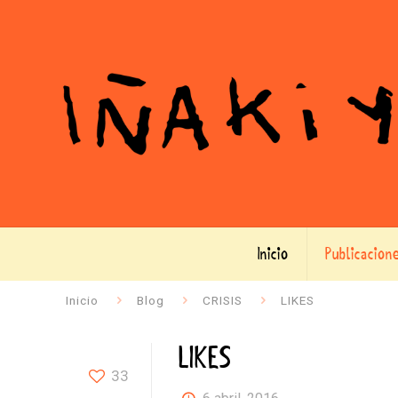
Inicio
Publicacion
Inicio
Blog
CRISIS
LIKES
LIKES
33