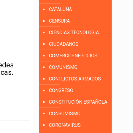
CATALUÑA
CENSURA
CIENCIAS TECNOLOGÍA
CIUDADANOS
COMERCIO-NEGOCIOS
uedes
COMUNISMO
scas.
CONFLICTOS ARMADOS
CONGRESO
CONSTITUCIÓN ESPAÑOLA
CONSUMISMO
CORONAVIRUS