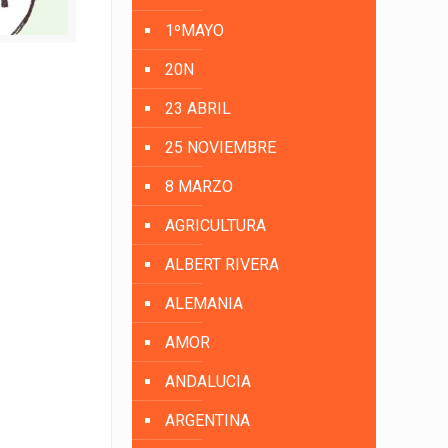
1ºMAYO
20N
23 ABRIL
25 NOVIEMBRE
8 MARZO
AGRICULTURA
ALBERT RIVERA
ALEMANIA
AMOR
ANDALUCIA
ARGENTINA