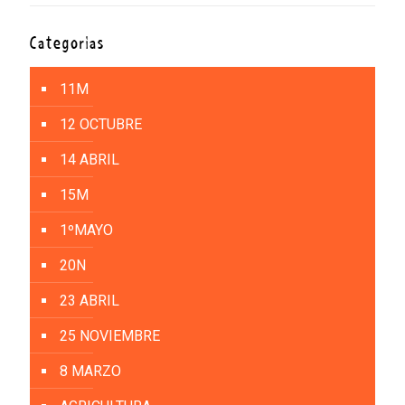
Categorías
11M
12 OCTUBRE
14 ABRIL
15M
1ºMAYO
20N
23 ABRIL
25 NOVIEMBRE
8 MARZO