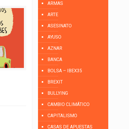
ARMAS
ARTE
ASESINATO
AYUSO
AZNAR
BANCA
BOLSA – IBEX35
BREXIT
BULLYING
CAMBIO CLIMÁTICO
CAPITALISMO
CASAS DE APUESTAS