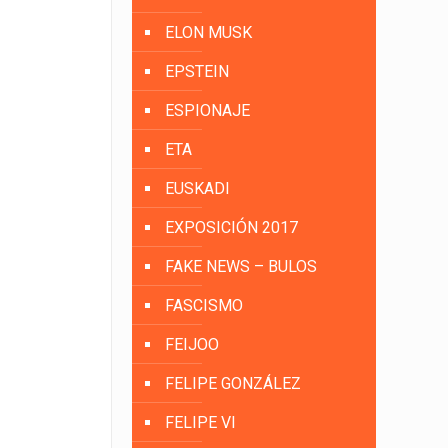
ELON MUSK
EPSTEIN
ESPIONAJE
ETA
EUSKADI
EXPOSICIÓN 2017
FAKE NEWS – BULOS
FASCISMO
FEIJOO
FELIPE GONZÁLEZ
FELIPE VI