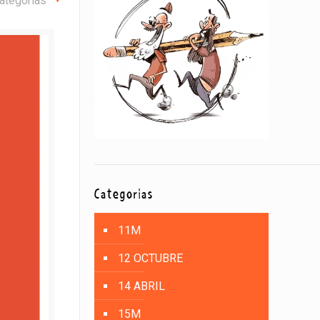
ategorías
Categorías
11M
12 OCTUBRE
14 ABRIL
15M