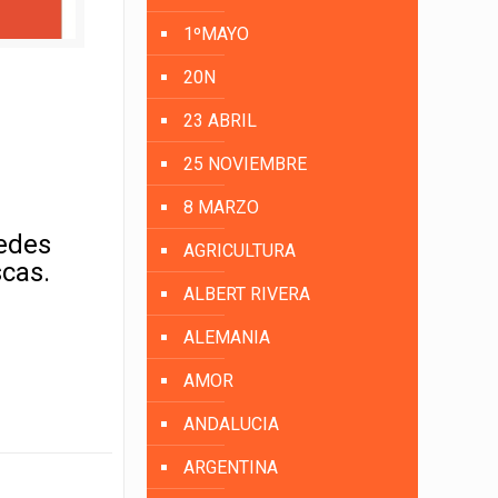
1ºMAYO
20N
23 ABRIL
25 NOVIEMBRE
8 MARZO
uedes
AGRICULTURA
scas.
ALBERT RIVERA
ALEMANIA
AMOR
ANDALUCIA
ARGENTINA