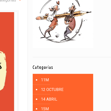
ategorías
Categorías
11M
12 OCTUBRE
14 ABRIL
15M