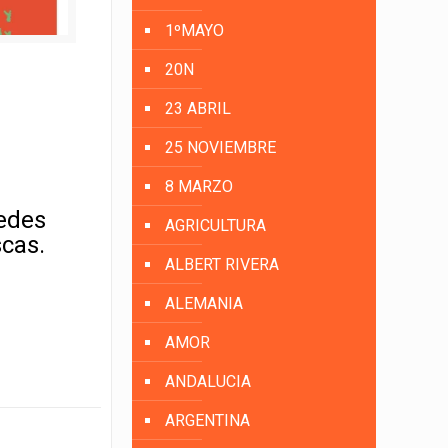
1ºMAYO
20N
23 ABRIL
25 NOVIEMBRE
8 MARZO
uedes
AGRICULTURA
scas.
ALBERT RIVERA
ALEMANIA
AMOR
ANDALUCIA
ARGENTINA