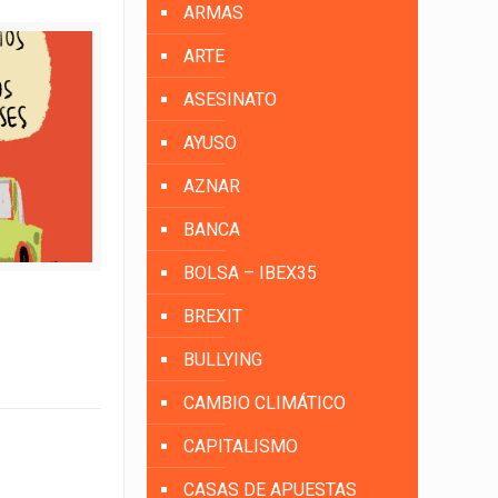
ARMAS
ARTE
ASESINATO
AYUSO
AZNAR
BANCA
BOLSA – IBEX35
BREXIT
BULLYING
CAMBIO CLIMÁTICO
CAPITALISMO
CASAS DE APUESTAS