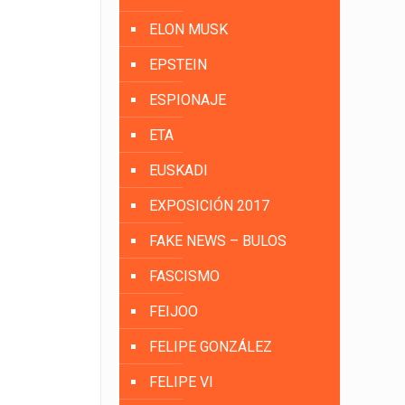
ELON MUSK
EPSTEIN
ESPIONAJE
ETA
EUSKADI
EXPOSICIÓN 2017
FAKE NEWS – BULOS
FASCISMO
FEIJOO
FELIPE GONZÁLEZ
FELIPE VI