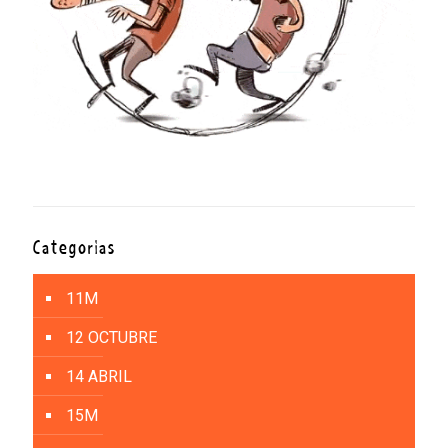
Categorías
11M
12 OCTUBRE
14 ABRIL
15M