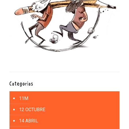
Categorías
11M
12 OCTUBRE
14 ABRIL