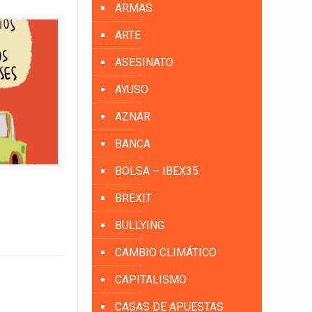
ARMAS
ARTE
ASESINATO
AYUSO
AZNAR
BANCA
BOLSA – IBEX35
BREXIT
BULLYING
CAMBIO CLIMÁTICO
CAPITALISMO
CASAS DE APUESTAS