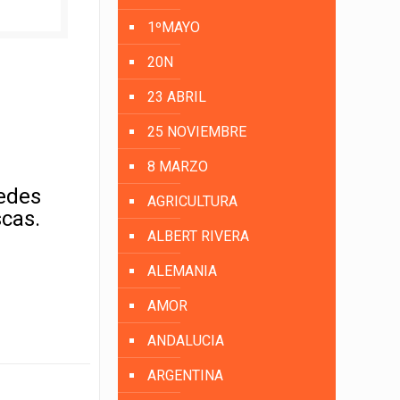
1ºMAYO
20N
23 ABRIL
25 NOVIEMBRE
8 MARZO
uedes
AGRICULTURA
scas.
ALBERT RIVERA
ALEMANIA
AMOR
ANDALUCIA
ARGENTINA