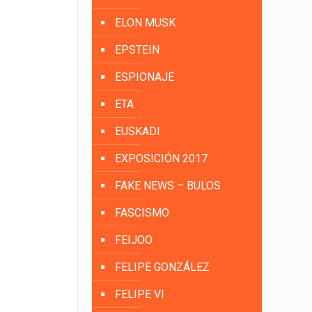
ELON MUSK
EPSTEIN
ESPIONAJE
ETA
EUSKADI
EXPOSICIÓN 2017
FAKE NEWS – BULOS
FASCISMO
FEIJOO
FELIPE GONZÁLEZ
FELIPE VI